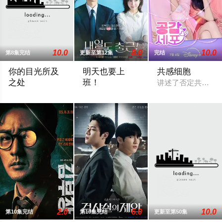
10.0
8.0
10.0
第8集完结
更新至第12集
完结
你的目光所及
明天也要上
共感细胞
之处
班！
讲述了否定共感的
讲述了18岁的少年泰柱和国义的兄弟罗曼史。在剧中，韩基燦将
改编自同名漫画。 入职五年的智允在无聊
2.0
6.0
10.0
第10集完结
第10集完结
更新至第50集