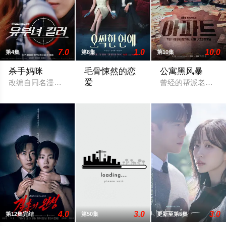
7.0
1.0
10.0
第4集
第8集
第10集
杀手妈咪
毛骨悚然的恋
公寓黑风暴
爱
改编自同名漫画。 35岁的俞宝娜过着相夫教子的普通生活。表
曾经的帮派老大急
一名能看见鬼魂的继承人与一名王牌检察
4.0
3.0
3.0
第12集完结
第50集
更新至第5集