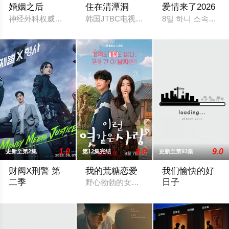
婚姻之后
住在清潭洞
爱情来了2026
神经外科权威姜泰柱（南宫珉 饰）因为老婆高世允（李雪 饰）
韩国JTBC电视台每日情景喜剧《住在清
8일 하니 소속사 써브
1.0
8.0
9.0
更新至第2集
第12集完结
更新至第93集
财阀X刑警 第
我的荒糖恋爱
我们愉快的好
二季
日子
野心勃勃的女检察官高恩世（贺营 饰）意
财阀富三代警察陈利手（安普贤 饰）华丽回归，完美蜕变为成熟
2026 / 韩国 /