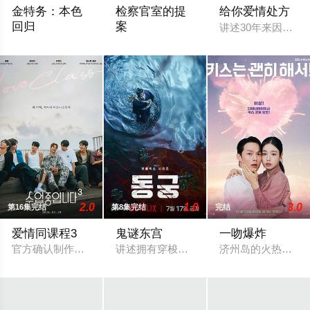
金特务：本色
检察官室的提
给你爱情处方
回归
案
讲述30年来因恶
剧中主角金科长由苏志燮饰演。在剧中，金科长是敏智的父亲，也
改编自同名小说。 背负着杀人犯之子污名
2.0
1.0
3.0
第16集完结
第8集完结
完结
爱情同课程3
鬼谜东宫
一吻爆炸
官方确认制作第三季。
讲述拥有穿梭于灵界能力的具天（南柱赫 
济州岛的火热暧昧