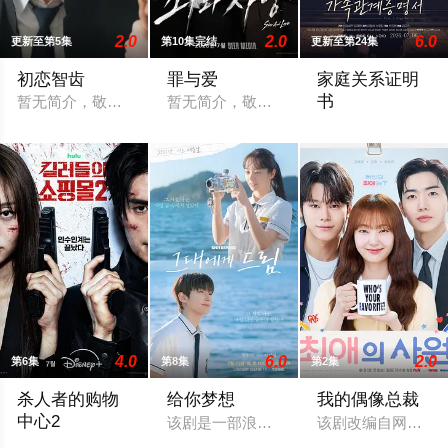
2.0
2.0
6.0
更新至第5集
第10集完结
更新至第24集
初恋智齿
罪与爱
家庭关系证明
书
暂无简介，敬请期待
暂无简介，敬请期待
本剧讲述的是从出
4.0
6.0
2.0
第6集
第8集
第2集
杀人者的购物
给你梦想
我的偶像总裁
中心2
该剧是一部浪漫喜剧，讲述了连一个梦想
该剧改编自网络漫
购物中心即将重新开张！ 郑进湾（李栋旭 饰）和郑智安（金慧