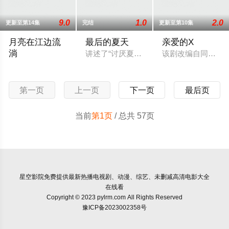
9.0
1.0
2.0
更新至第14集
完结
更新至第10集
月亮在江边流
最后的夏天
亲爱的X
淌
讲述了“讨厌夏天”的女人和“每天都在等待
该剧改编自同名网
该剧是《秘密花园》的史剧版，2025年播出。
第一页
上一页
下一页
最后页
当前
第1页
/ 总共 57页
星空影院
免费提供最新热播电视剧、动漫、综艺、未删减高清电影大全
在线看
Copyright © 2023 pylrm.com All Rights Reserved
豫ICP备2023002358号