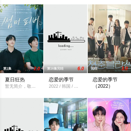
2.0
6.0
3.0
第1集
第16集完结
完结
夏日狂热
恋爱的季节
恋爱的季节
（2022）
暂无简介，敬请期待
2022 / 韩国 / 徐智勋,苏珠妍,金珉奎,姜惠媛
暂无简介，敬请期