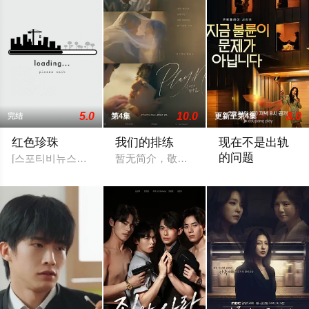
5.0
10.0
8.0
完结
第4集
更新至第4集
红色珍珠
我们的排练
现在不是出轨
的问题
[스포티비뉴스=강효진 기자] 배우 박진희가 본격 컴백 활동에 나
暂无简介，敬请期待
以“贩卖幸福家庭形