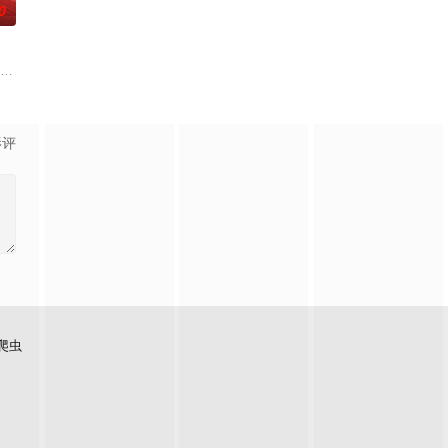
0
美味暴击了！
拾光”的氛围中，打造一家独具风格特色的田园餐厅。内容场景上，除餐厅本体外
影评
爬虫