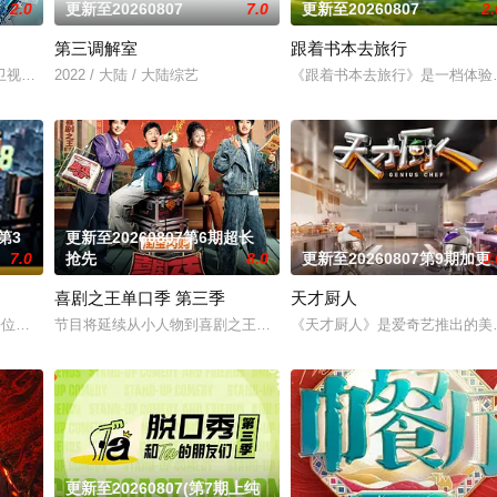
2.0
更新至20260807
7.0
更新至20260807
2.
第三调解室
跟着书本去旅行
视的一档全民榜样健身节目。从2010年开始，《男生女生向前冲》已经连续
2022 / 大陆 / 大陆综艺
《跟着书本去旅行》是一档体验
第3
更新至20260807第6期超长
7.0
抢先
8.0
更新至20260807第9期加更
9.
喜剧之王单口季 第三季
天才厨人
9日开播的讲座式栏目，栏目宗旨为建构时代常
，每位成员携带有限生存能量，时间分秒流逝，能量持续告急。他们需要突破自身
节目将延续从小人物到喜剧之王的故事，汇聚来自全国各地脱口秀俱乐
《天才厨人》是爱奇艺推出的美
更新至20260807(第7期上纯