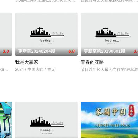
是湖南卫视推出的成长纪实真人秀。节目集结多元职业的独居男性的
四位青春艺人组成探玩行动派，
3.0
更新至20240204期
6.0
更新至第20190601期
3.
我是大赢家
青春的花路
麟,吴镇宇,徐峥,杨天真,蒋龙,庞博,王建国,杨笠,周奇墨,蔡康永,爆爆,陈述,DAVY,东成
2024 / 中国大陆 / 暂无
节目以年轻人最为向往的“房车