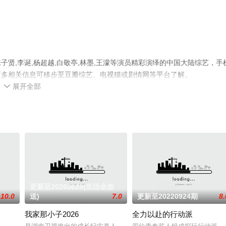
贤,李诞,杨超越,白敬亭,林墨,王濛等演员精彩演绎的中国大陆综艺，手
更多相关信息可移步至豆瓣综艺、电视猫或剧情网等平台了解。
展开全部

更新至20260628(生活全放
10.0
送)
7.0
更新至20220924期
8.
我家那小子2026
全力以赴的行动派