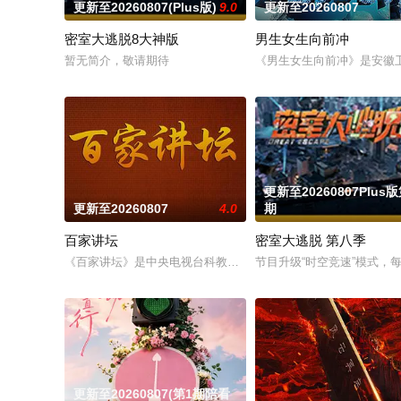
更新至20260807(Plus版)
9.0
更新至20260807
密室大逃脱8大神版
男生女生向前冲
暂无简介，敬请期待
《男生女生向前冲》是安徽卫
更新至20260807Plus版
更新至20260807
4.0
期
百家讲坛
密室大逃脱 第八季
《百家讲坛》是中央电视台科教频道（CCTV-10）2001年7月
节目升级“时空竞速”模式
更新至20260807(第1期陪看