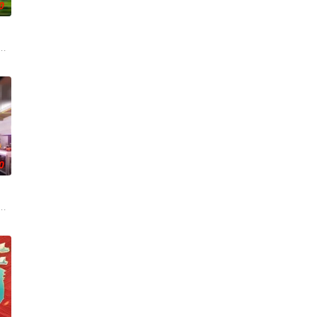
0
播出三年，
式文化教育节目。节目以中小学课本或经典名著为线索，在读万卷书的同时行
0
极限，扭转
部的优秀单口喜剧演员和漫才组合。每一位“小人
食竞技类真人秀 ，由何浩楠、黄渤、吕严、马頔等人为嘉宾。