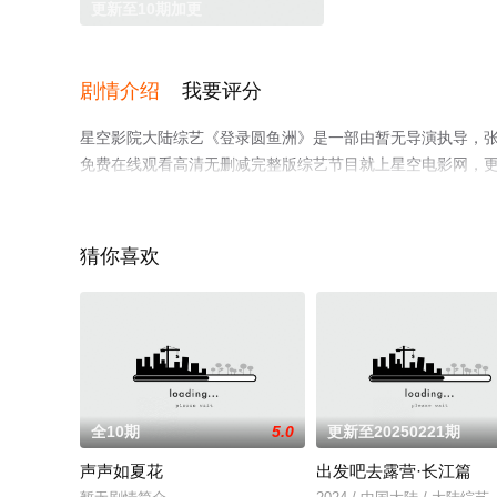
更新至10期加更
剧情介绍
我要评分
星空影院大陆综艺《登录圆鱼洲》是一部由暂无导演执导，张子
免费在线观看高清无删减完整版综艺节目就上星空电影网，
猜你喜欢
全10期
5.0
更新至20250221期
声声如夏花
出发吧去露营·长江篇