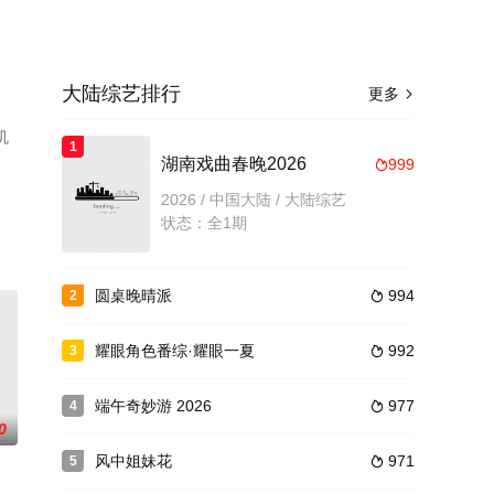
大陆综艺排行
更多

机
1
湖南戏曲春晚2026
999

2026 / 中国大陆 / 大陆综艺
状态：全1期
圆桌晚晴派
994
2

耀眼角色番综·耀眼一夏
992
3

端午奇妙游 2026
977
4

0
风中姐妹花
971
5
