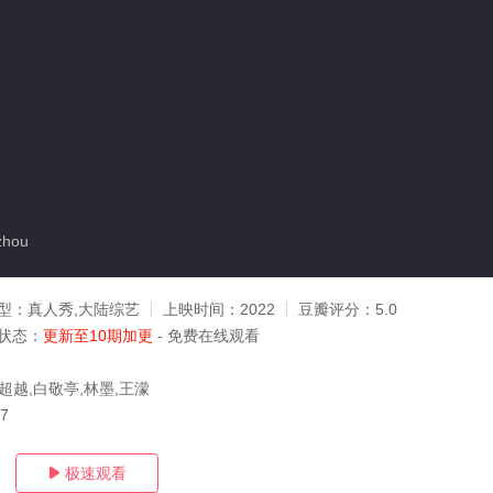
zhou
型：
真人秀,大陆综艺
上映时间：
2022
豆瓣评分：
5.0
状态：
更新至10期加更
- 免费在线观看
超越,白敬亭,林墨,王濛
27
极速观看
