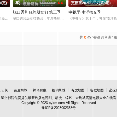
加更)
3.0
享)
6.0
更新至20260807(第8期)
2.
脱口秀和Ta的朋友们 第三季
中餐厅·南洋拾光季
恋爱，告别无效拉扯，走进心动小屋，见证单身青年之
全新升级！厨神级的美味将持续上演，每一道都值得期待，已经盼着开宴瞬间的
脱口秀顶级竞技舞台，年度热梗发源地，2026夏天准时快乐
《中餐厅》第十年，将在“南洋
共
0
条 “登录圆鱼洲” 
S订阅
百度蜘蛛
神马爬虫
搜狗蜘蛛
奇虎地图
谷歌地图
必应
星空影院
免费提供最新热播电视剧、动漫、综艺、未删减高清电影大全在线看
Copyright © 2023 pylrm.com All Rights Reserved
豫ICP备2023002358号