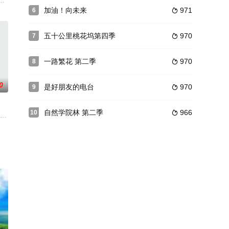
生活图鉴，通过真实的独居故事，解析职场、家庭、
他们将穿越各大城市，以最年轻活力的抖玩方式，玩出不一样的新鲜创意。在
加油！向未来
971
6

五十公里桃花坞第四季
970
7

一路繁花 第二季
970
8

0
是好朋友的电台
970
9

自然学院林 第二季
966
10

西就,
游历生活”为切口，邀请范丞丞、朱正廷、王子异、小鬼、尤长靖、艾福杰尼、费