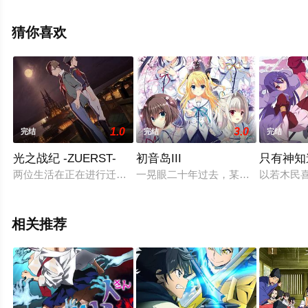
澄绫子,甲斐田裕子,伊濑茉莉也,岛村侑,新谷良子,滨田贤二,
桑谷夏子,后藤邑子,池泽春菜等演员精彩演绎的日本动漫，
猜你喜欢
大结局剧情已揭晓（1-8全集），手机免费在线观看高清无
删减完整版动漫全集就上星空电影网，更多相关信息可移
步至豆瓣动漫、电视猫或剧情网等平台了解。
1.0
3.0
完结
完结
完结
光之战纪 -ZUERST-
初音岛III
只有神知
两位生活在正在进行迁都计划的巴鲁海特帝国的青年——努力从
一晃眼二十年过去，某日，初音岛风
以若木民喜
相关推荐