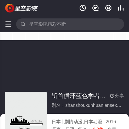






斩首循环蓝色学者与戏言跟班(全集)
分享

别名：zhanshouxunhuanlansexuezheyuxiyangenban
日本
剧情动漫,日本动漫
2016
7.0