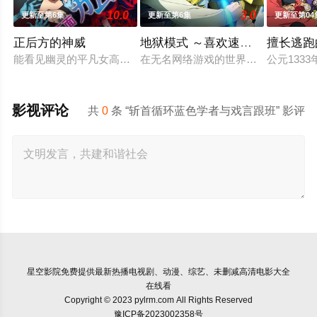
10.0
3.0
更新至第6集
更新至第6集
更新至第04
正后方的神威
地狱模式 ～喜欢速通游戏的玩家
擅长逃跑
能看见幽灵的平凡女高中生·志津香，利用容易吸引幽灵的特殊体
在无名网络游戏的世界中，转生到最高
公元13
影视评论
共
0
条 “斩首循环蓝色学者与戏言跟班” 影评
星空影院
免费提供最新热播电视剧、动漫、综艺、未删减高清电影大全
在线看
Copyright © 2023 pylrm.com All Rights Reserved
豫ICP备2023002358号