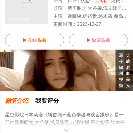
语言：
日语
状态：
全8集
- 免费在线观看
导演：
新房昭之,大谷肇,浅见隆司,八濑祐树,平向智子,铃木拓磨,矢野孝典
主演：
远藤绫,梶裕贵,悠木碧,桑岛法子,川澄绫子,甲斐田裕子,伊濑茉莉也,岛村侑,新谷良子,滨田贤二,桑谷夏子,后藤邑
1-8全集/大结局
更新时间：
2023-12-27
在线观看
极速观看


剧情介绍
我要评分
星空影院日本动漫《斩首循环蓝色学者与戏言跟班》是一
部由新房昭之,大谷肇,浅见隆司,八濑祐树,平向智子,铃木拓
磨,矢野孝典导演执导，远藤绫,梶裕贵,悠木碧,桑岛法子,川
