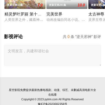
7.0
10.0
更新至第10集
更新至第281集
更新至第6
精灵梦叶罗丽 第十一季（下）
完美世界
太古神尊
人类世界之外，藏着神秘而美好的叶罗丽仙境。这里的仙子因自
动画改编自同名小说。他为修道而生
灵界至尊
影视评论
共
0
条 “逆天邪神” 影评
星空影院
免费提供最新热播电视剧、动漫、综艺、未删减高清电影大全
在线看
Copyright © 2023 pylrm.com All Rights Reserved
豫ICP备2023002358号