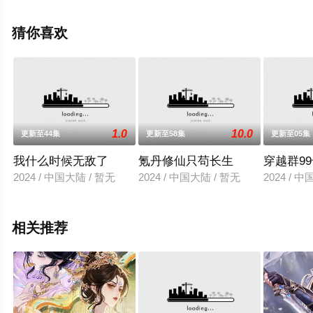
可移步至豆瓣动漫、电视猫或剧情网等平台了解。
猜你喜欢
1.0
10.0
更新至44集
更新至58集
更新至05集
我什么时候无敌了
氪丹修仙只苟长生
穿越群9
2024 / 中国大陆 / 暂无
2024 / 中国大陆 / 暂无
2024 / 
相关推荐