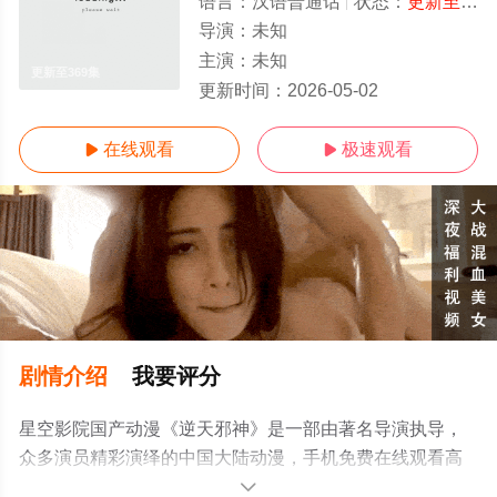
语言：
汉语普通话
状态：
更新至369集
导演：
未知
主演：
未知
更新至369集
更新时间：
2026-05-02
在线观看
极速观看


剧情介绍
我要评分
星空影院国产动漫《逆天邪神》是一部由著名导演执导，
众多演员精彩演绎的中国大陆动漫，手机免费在线观看高
清无删减完整版动漫全集就上星空电影网，更多相关信息
