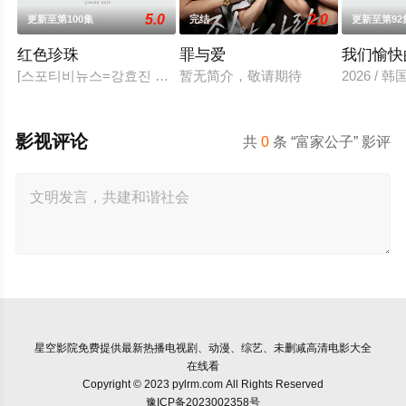
5.0
2.0
更新至第100集
完结
更新至第92
红色珍珠
罪与爱
我们愉快
[스포티비뉴스=강효진 기자] 배우 박진희가 본격 컴백 활동에 나
暂无简介，敬请期待
2026 /
影视评论
共
0
条 “富家公子” 影评
星空影院
免费提供最新热播电视剧、动漫、综艺、未删减高清电影大全
在线看
Copyright © 2023 pylrm.com All Rights Reserved
豫ICP备2023002358号