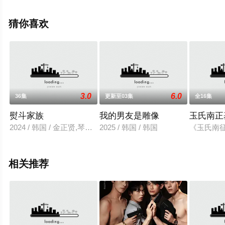
礼,朴载正,洪秀贤,郑普硕,张家显,金旻奎,高允,朴顺天,金珠
贤,姜南吉,权赫洙,李昌烨,庄锭欣等演员精彩演绎的韩国电
猜你喜欢
视剧，大结局剧情已揭晓（1-50全集），手机免费在线观
看高清无删减完整版电视剧全集就上星空电影网，更多相
关信息可移步至豆瓣电视剧、电视猫或剧情网等平台了
解。
3.0
6.0
36集
更新至03集
全16集
熨斗家族
我的男友是雕像
玉氏南正
2024 / 韩国 / 金正贤,琴赛璐,崔泰俊,杨惠智,李成烈,申贤俊,李正
2025 / 韩国 / 韩国
《玉氏南
相关推荐