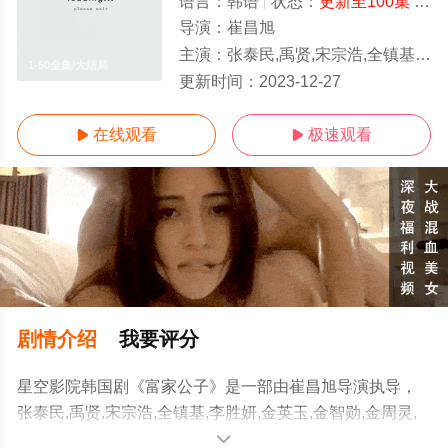
语言：
韩语
状态：
更新至100集
- 免费在线观看
导演：
崔昌旭
主演：
张泰民,禹贤,宋宗浩,全镇基,李胜妍,金英玉,金智勋,金周灵,杨惠智,尹有善,沈恩真,金旼京,全秀景,崔娜舞,李
1-50全集/大结局
更新时间：
2023-12-27
在线观看
极速观看


剧情介绍
我要评分
星空影院韩国剧《富家公子》是一部由崔昌旭导演执导，
张泰民,禹贤,宋宗浩,全镇基,李胜妍,金英玉,金智勋,金周灵,
杨惠智,尹有善,沈恩真,金旼京,全秀景,崔娜舞,李奎翰,元钟
