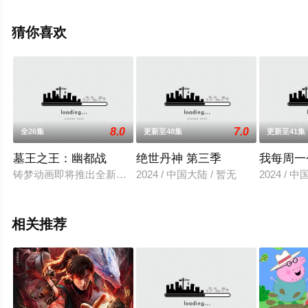
网，更多相关信息可移步至豆瓣动漫、电视猫或剧情网等
平台了解。
猜你喜欢
8.0
7.0
全26集
更新至48集
更新至41集
墓王之王：幽都战
绝世丹神 第三季
我每周一
铸梦动画即将推出全新原创3D动画《墓王之王》，是国内首部墓
2024 / 中国大陆 / 暂无
2024 / 
相关推荐