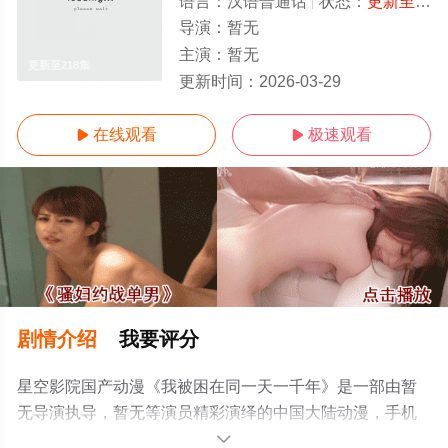
语言：
汉语普通话
状态：
更新至218集
导演：
暂无
主演：
暂无
更新至218集
更新时间：
2026-03-29
在线观看
极速观看


剧情介绍
我要评分
星空影院国产动漫《我被困在同一天一千年》是一部由暂
无导演执导，暂无等演员精彩演绎的中国大陆动漫，手机
免费在线观看高清无删减完整版动漫全集就上星空电影
