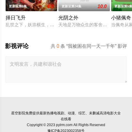
6.0
10.0
更新至第6集
更新至第34集
更新至第5
择日飞升
光阴之外
小猪佩奇
乱世之下，妖祟横生，奸佞当道。又值幽界入侵，人、幽两界势
天地是万物众生的客舍，光阴是古往
当佩奇从家
影视评论
共
0
条 “我被困在同一天一千年” 影评
星空影院
免费提供最新热播电视剧、动漫、综艺、未删减高清电影大全
在线看
Copyright © 2023 pylrm.com All Rights Reserved
豫ICP备2023002358号