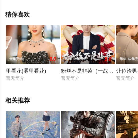
就上星空电影网，更多相关信息可移步至豆瓣电视剧、电
视猫或剧情网等平台了解。
猜你喜欢
3.0
5.0
全集完结
第21-36集完结
第41-62集
里看花(雾里看花)
粉丝不是韭菜（一战成名）
让位渣男
暂无简介
暂无简介
暂无简介
相关推荐