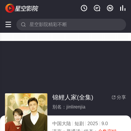






锦鲤人家(全集)
分享

别名：jinlirenjia
中国大陆
短剧
2025
9.0