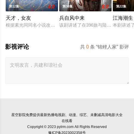
4.0
8.0
第12集
第30集
第22集
天才，女友
兵自风中来
江海潮生
根据素光同同名小说改编。江逾白长大以后，林知夏忽然对他说：
该剧讲述了在396旅与陆军步兵学院
本剧讲述
影视评论
共
0
条 “锦鲤人家” 影评
星空影院
免费提供最新热播电视剧、动漫、综艺、未删减高清电影大全
在线看
Copyright © 2023 pylrm.com All Rights Reserved
豫ICP备2023002358号