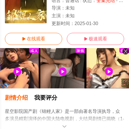
语言：
普通话
状态：
全集完结
- 免费在线观看
导演：
未知
主演：
未知
1-1全集/大结局
更新时间：
2025-01-30
在线观看
极速观看


剧情介绍
我要评分
星空影院国产剧《锦鲤人家》是一部由著名导演执导，众
多演员精彩演绎的中国大陆电视剧，大结局剧情已揭晓（1-
1全集），手机免费在线观看高清无删减完整版电视剧全集
