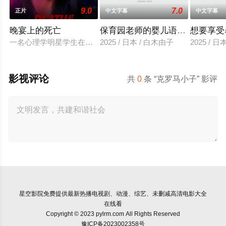
9.0
7.0
正片
中文字幕
中文字幕
晚宴上的死亡
保育园老师的婴儿语让人超兴奋
想要享受
一名心理学明星学生在一次教师派对上死亡后，安德莉亚·吉布斯
2025 / 日本 / 白木由子
2025 / 
影视评论
共
0
条 “克罗马小子” 影评
星空影院
免费提供最新热播电视剧、动漫、综艺、未删减高清电影大全
在线看
Copyright © 2023 pylrm.com All Rights Reserved
豫ICP备2023002358号