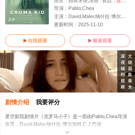
语言：
西班牙语,法语
状态：
正片
- 
导演：
Pablo,Chea
主演：
David,Maler,纳什拉·博尔加特,C·J·巴埃斯,Yasser,Michelén,以色列·卡德纳斯,Vi
正片
更新时间：
2025-11-10
在线观看
极速观看


剧情介绍
我要评分
星空影院剧情片《克罗马小子》是一部由Pablo,Chea导演
执导，David,Maler,纳什拉·博尔加特,C·J·巴埃
斯,Yasser,Michelén,以色列·卡德纳
