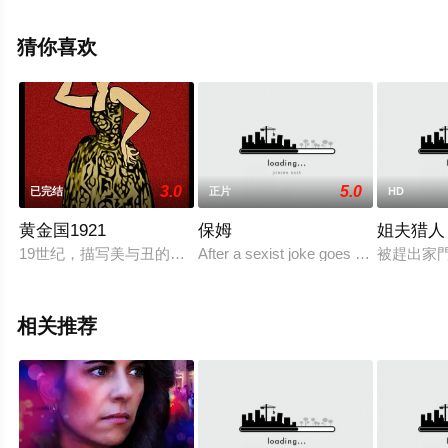
斯,Vicente,Santos,Teo,Terrero,Jaime,Pina,Francis,Moya,Dan
等演员精彩演绎的多米尼加电影，手机免费在线观看高清
猜你喜欢
无删减完整版电影大全就上星空电影网，更多相关信息可
移步至豆瓣电影、电视猫或剧情网等平台了解。
3.0
5.0
已完结
正片
HD
黄金国1921
保姆
姐夫猎人
19世纪，描写美与丑的文学作品风靡一时。“美”之古怪亮丽，
After a sexist joke goes viral, Cédric l
被趕出家
相关推荐