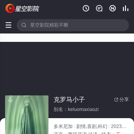






克罗马小子
分享

别名：keluomaxiaozi
多米尼加
剧情,喜剧,科幻
2023
10.