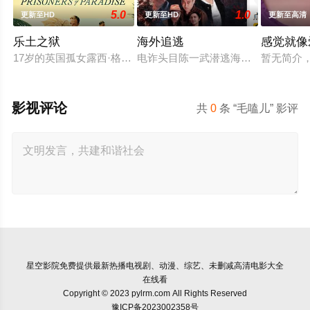
5.0
1.0
更新至HD
更新至HD
更新至高清
乐土之狱
海外追逃
感觉就像
17岁的英国孤女露西·格拉德威尔失去双亲后，遵照遗嘱漂洋过
电诈头目陈一武潜逃海外实施诈骗犯
暂无简介
影视评论
共
0
条 “毛嗑儿” 影评
星空影院
免费提供最新热播电视剧、动漫、综艺、未删减高清电影大全
在线看
Copyright © 2023 pylrm.com All Rights Reserved
豫ICP备2023002358号