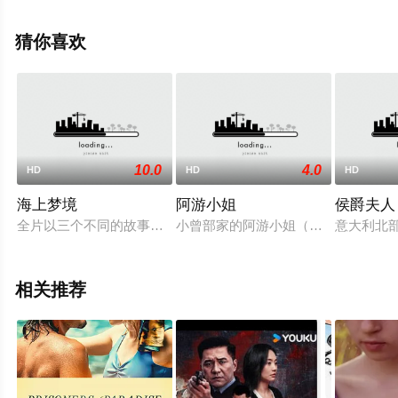
全就上星空电影网，更多相关信息可移步至豆瓣电影、电
视猫或剧情网等平台了解。
猜你喜欢
10.0
4.0
HD
HD
HD
海上梦境
阿游小姐
侯爵夫人
全片以三个不同的故事，分别讲述了三个不同年龄和时代背景的城
小曾部家的阿游小姐（田中绢代饰）
意大利北
相关推荐