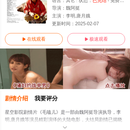
语言：
其它
状态：
已完结
- 免费在线观看
导演：
魏阿挺
主演：
李明,唐月娥
已完结/全集
更新时间：
2025-02-07
在线观看
极速观看


剧情介绍
我要评分
星空影院剧情片《毛嗑儿》是一部由魏阿挺导演执导，李
明,唐月娥等演员精彩演绎的大陆电影，大结局剧情已揭晓
（已完结），手机免费在线观看高清无删减完整版电影大
