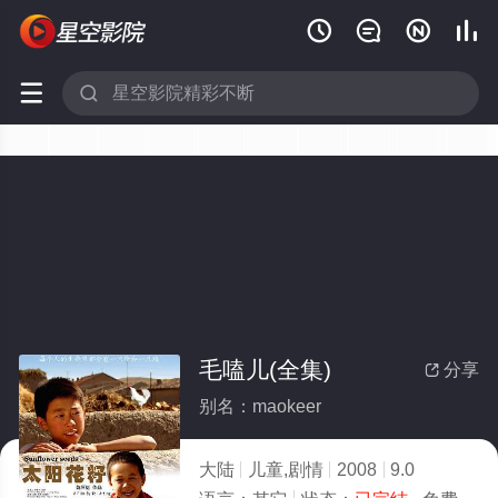






毛嗑儿(全集)
分享

别名：maokeer
大陆
儿童,剧情
2008
9.0