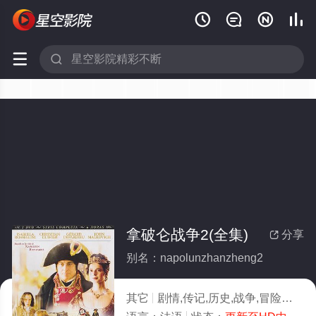






拿破仑战争2(全集)
分享

别名：napolunzhanzheng2
其它
剧情,传记,历史,战争,冒险
2002