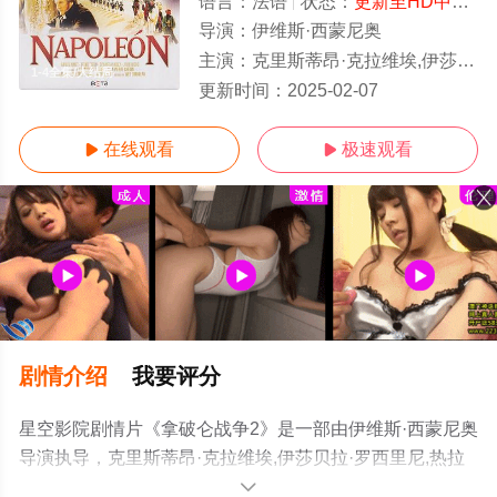
语言：
法语
状态：
更新至HD中字
-
导演：
伊维斯·西蒙尼奥
主演：
克里斯蒂昂·克拉维埃,伊莎贝拉·罗西里尼,热拉尔·德帕迪约,约翰·马尔科维奇,阿努克·艾梅,海诺·费尔希,恩尼奥
1-4全集/大结局
更新时间：
2025-02-07
在线观看
极速观看


剧情介绍
我要评分
星空影院剧情片《拿破仑战争2》是一部由伊维斯·西蒙尼奥
导演执导，克里斯蒂昂·克拉维埃,伊莎贝拉·罗西里尼,热拉
尔·德帕迪约,约翰·马尔科维奇,阿努克·艾梅,海诺·费尔希,恩
