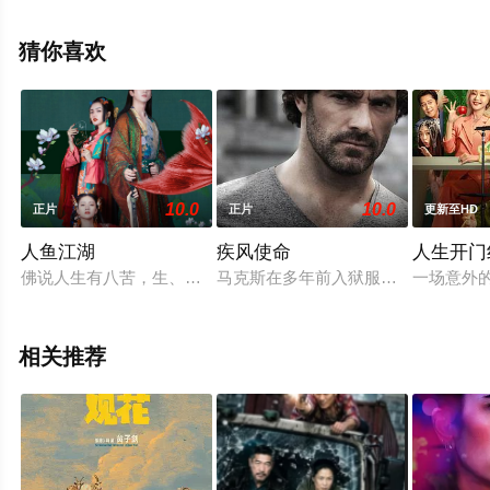
尼奥·凡塔斯蒂基尼,玛丽·博伊默,露德温·塞尼耶,阿兰·杜泰,
克劳迪奥·阿门多拉,安德列·奥曼斯基,Jacques,Brunet,Jean-
猜你喜欢
Gabriel,等演员精彩演绎的其它电影，大结局剧情已揭晓
（1-4全集），手机免费在线观看高清无删减完整版电影大
全就上星空电影网，更多相关信息可移步至豆瓣电影、电
视猫或剧情网等平台了解。
10.0
10.0
正片
正片
更新至HD
人鱼江湖
疾风使命
人生开门
佛说人生有八苦，生、老、病、死、怨憎会、爱别离、求不得、五阴
马克斯在多年前入狱服刑，失去了心
一场意外的
相关推荐