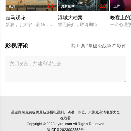
3.0
6.0
正片
更新至HD
正片
走马观花
港城大劫案
晚宴上的
新波，丁大宁，郭华，程一木他们毕业于同一所大学。他们和很
暂无简介，敬请期待
一名心理
影视评论
共
0
条 “拿破仑战争2” 影评
星空影院
免费提供最新热播电视剧、动漫、综艺、未删减高清电影大全
在线看
Copyright © 2023 pylrm.com All Rights Reserved
豫ICP备2023002358号