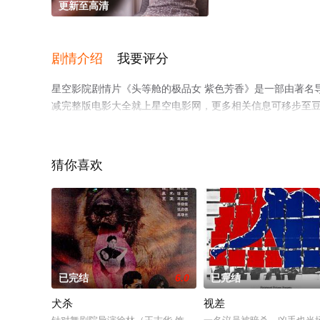
更新至高清
剧情介绍
我要评分
星空影院剧情片《头等舱的极品女 紫色芳香》是一部由著名
减完整版电影大全就上星空电影网，更多相关信息可移步至
猜你喜欢
已完结
6.0
已完结
犬杀
视差