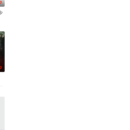
0
少
0
四个关
当她从奥地利的一家人那里继承了一栋房子，而这家人正是她在童年时期被送