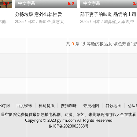
3.0
中文字幕
8.0
中文字幕
3.
分拣垃圾 意外出轨性爱
部下妻子的味道 品尝的上司
试，却在考试现场卷入警察局长遇刺事件，幸好有一直以
木他们毕业于同一所大学。他们和很多年轻人一样，自以为是，敏感错弱，没有
2025 / 日本 / 舞原圣,葵悠太
2025 / 日本 / 城鼻寇,大泽透,
共
0
条 “头等舱的极品女 紫色芳香” 
S订阅
百度蜘蛛
神马爬虫
搜狗蜘蛛
奇虎地图
谷歌地图
必应
星空影院
免费提供最新热播电视剧、动漫、综艺、未删减高清电影大全在线看
Copyright © 2023 pylrm.com All Rights Reserved
豫ICP备2023002358号