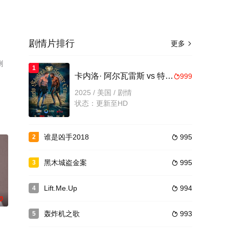
剧情片排行
更多

删
1
卡内洛· 阿尔瓦雷斯 vs 特伦斯·克劳福德
999

2025 / 美国 / 剧情
状态：更新至HD
谁是凶手2018
995
2

黑木城盗金案
995
3

Lift.Me.Up
994
4

0
轰炸机之歌
993
5
