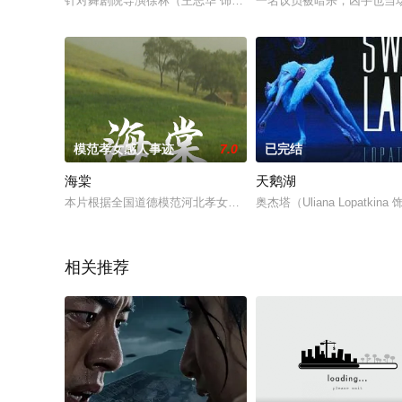
针对舞剧院导演徐林（王志华 饰）被自家狼犬咬死的蹊跷事件，
一名议员被暗杀，凶手也当场
模范孝女感人事迹
7.0
已完结
海棠
天鹅湖
本片根据全国道德模范河北孝女感人事迹改编，讲述主人公坚持
奥杰塔（Uliana Lopa
相关推荐