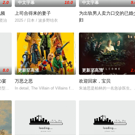
2.0
中文字幕
10.0
中文字幕
9.
视频
上司合得来的妻子
为出轨男人卖力口交的已婚
妇
，以年轻化、科技化的光影语言活化红色记忆，生动诠释
田贤治
2025 / 日本 / 波多野结衣
2025 / 日本 / 北野美奈
8.0
更新至高清
4.0
更新至高清
2.
の宴
万恶之恶
欢迎回家，宝贝
。类型：情色。制片国家/地区：日本。语言：日语。片长：77分钟。年份不详，
In detail, The Villain of Villains follows 12-year-ol
朱迪思是柏林的一名急诊医生。
情色。制片国家/地区：日本。语言：日语。