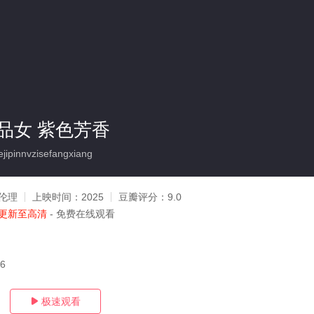
品女 紫色芳香
pinnvzisefangxiang
伦理
上映时间：
2025
豆瓣评分：
9.0
更新至高清
- 免费在线观看
26
极速观看
