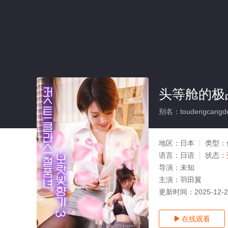
头等舱的极
别名：toudengcangdeji
地区：
日本
类型：
语言：
日语
状态：
导演：
未知
主演：
羽田翼
更新时间：
2025-12-
在线观看
