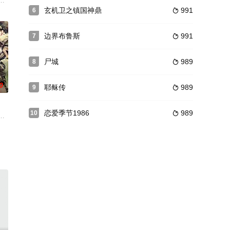
以为然，
帮助,最终一群五人组的计划帮助他们
知消息的辛民前往医院，途中撞车身亡。为了不让父亲病情加重，女儿辛然和
玄机卫之镇国神鼎
991
6

边界布鲁斯
991
7

尸城
989
8

0
耶稣传
989
9

恋爱季节1986
989
10

少囧事，在校长李云翔耐心的言传身教下，秦然慢慢
日军步兵463联队遭八路军毁灭性围歼，全员团灭，代表日军荣耀的军旗不知去