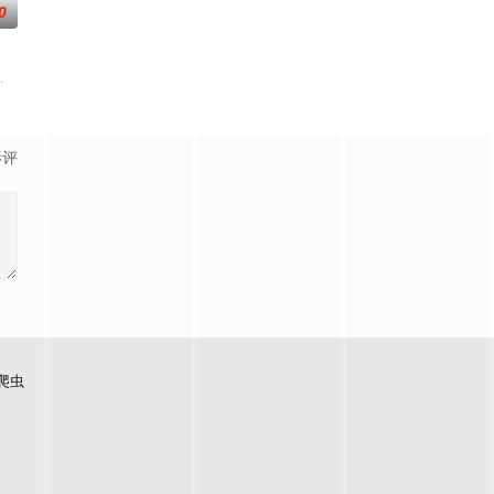
0
被认可的才华
中山健二
影评
爬虫