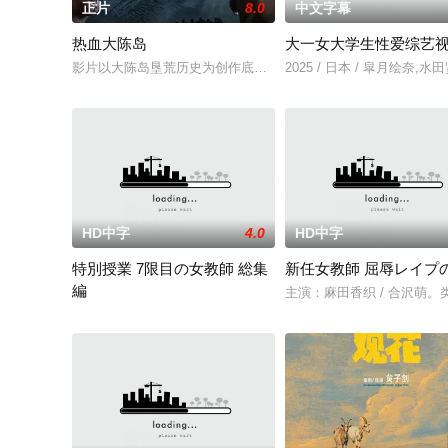
正片
8.0
中文字幕
热血大陈岛
大一女大学生性爱综艺
影片以大陈岛垦荒历史为创作底色，在尊重历史真实性的前提下
2025 / 日本 / 皐月绘奈,水
HD中字
4.0
HD中字
特別授業 7限目の女教師 総集
新任女教師 屈辱レイプ
編
主演：麻田香织 / 合沢萌
主演：麻田香织 / 水沢梨香 / 牧原美穂 / 流川知亜希。类型：