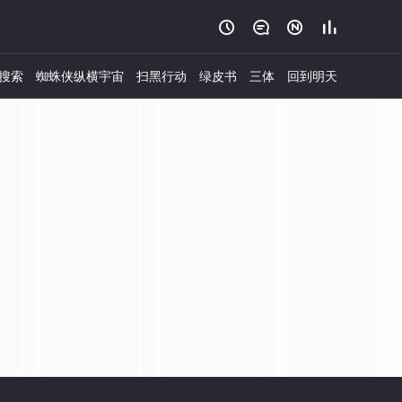




搜索
蜘蛛侠纵横宇宙
扫黑行动
绿皮书
三体
回到明天