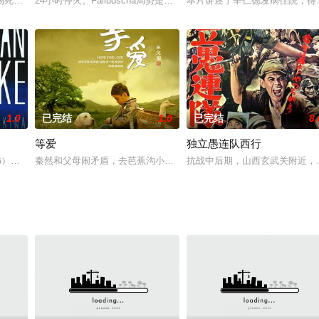
警官滕丽（宋茹惠 饰）进入案件调查。调查发现，徐
死亡，3年后，当时的目击者陆续“正常”地死去，华伦·比提饰演的记者起初不
24小时停火。Falludscha局势是毁灭性的没有食物,没有药物,没有
本片讲述了辛仁德发病住院，得
1.0
已完结
1.0
已完结
8.
等爱
独立愚连队西行
结婚后和丈夫一同照顾养父并一起生活的感人故事。
tkina 饰）是一位美丽的公主，一场意外中，她不幸的被邪恶的魔王罗特巴尔特
秦然和父母闹矛盾，去芭蕉沟小学支教实习，由于第一次教学惹出不
抗战中后期，山西玄武关附近，