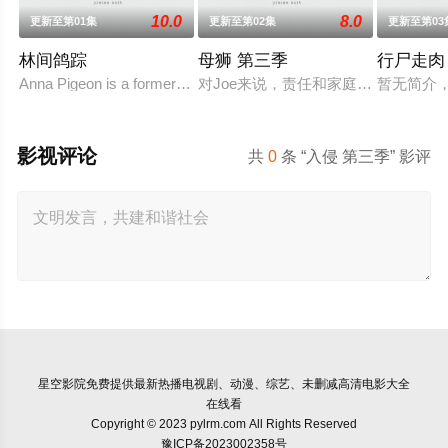
10.0
8.0
更新至第01集
更新至第02集
更新至第03
林间鸽踪
母狮 第三季
行尸走肉
Anna Pigeon is a former city slicker who became a par
对Joe来说，责任和家庭的内忧外患
暂无简介
影视评论
共
0
条 “入侵 第三季” 影评
星空影院
免费提供最新热播电视剧、动漫、综艺、未删减高清电影大全
在线看
Copyright © 2023 pylrm.com All Rights Reserved
豫ICP备2023002358号