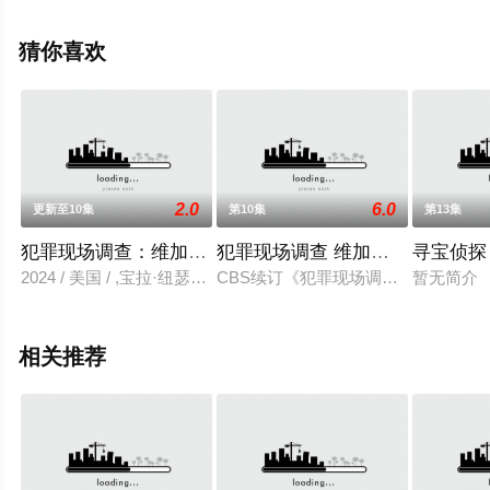
员精彩演绎的美国电视剧，大结局剧情已揭晓（第10集完
结），手机免费在线观看高清无删减完整版电视剧全集就
猜你喜欢
上星空电影网，更多相关信息可移步至豆瓣电视剧、电视
猫或剧情网等平台了解。
2.0
6.0
更新至10集
第10集
第13集
犯罪现场调查：维加斯 第三季
犯罪现场调查 维加斯 第三季
寻宝侦探
2024 / 美国 / ,宝拉·纽瑟姆,曼蒂普·迪伦,萨拉·吉尔曼,玛格·海根柏格,Jay,
CBS续订《犯罪现场调查：维加斯》
暂无简介
相关推荐