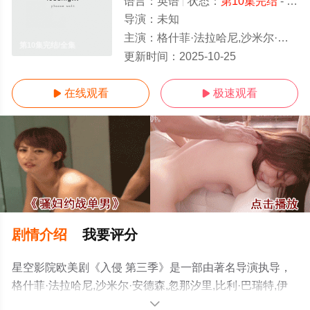
语言：
英语
状态：
第10集完结
- 免费在线观看
导演：
未知
主演：
格什菲·法拉哈尼,沙米尔·安德森,忽那汐里,比利·巴瑞特,伊川东吾,Kaito,Kawaguchi,艾奇·罗伯逊
第10集完结/全集
更新时间：
2025-10-25
在线观看
极速观看


剧情介绍
我要评分
星空影院欧美剧《入侵 第三季》是一部由著名导演执导，
格什菲·法拉哈尼,沙米尔·安德森,忽那汐里,比利·巴瑞特,伊
川东吾,Kaito,Kawaguchi,艾奇·罗伯逊,塔拉·摩耶依地等演
