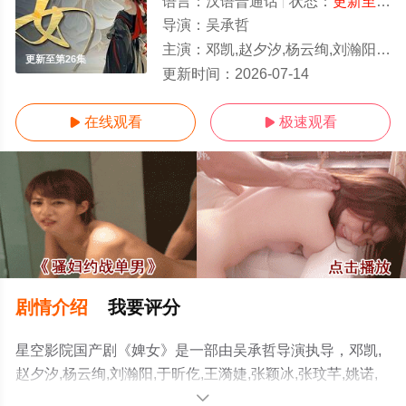
语言：
汉语普通话
状态：
更新至第26集
导演：
吴承哲
主演：
邓凯,赵夕汐,杨云绚,刘瀚阳,于昕仡,王漪婕,张颖冰,张玟芊,姚诺,闫海明,郑梓婷,周沛宸,侯骏桀,梅俪儿,林睦
更新至第26集
更新时间：
2026-07-14
在线观看
极速观看


剧情介绍
我要评分
星空影院国产剧《婢女》是一部由吴承哲导演执导，邓凯,
赵夕汐,杨云绚,刘瀚阳,于昕仡,王漪婕,张颖冰,张玟芊,姚诺,
闫海明,郑梓婷,周沛宸,侯骏桀,梅俪儿,林睦思等演员精彩演
