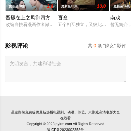
3.0
10.0
更新至08集
更新至13集
更新至14集
吾凰在上之凤御四方
盲盒
南戏
改编自快看漫画作者嗷小泽的独家连载漫画《吾凰在上》。 现代
五个相互独立，又彼此呼应的故事——
暂无简介
影视评论
共
0
条 “婢女” 影评
星空影院
免费提供最新热播电视剧、动漫、综艺、未删减高清电影大全
在线看
Copyright © 2023 pylrm.com All Rights Reserved
豫ICP备2023002358号