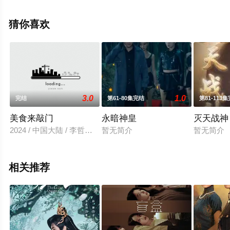
绎的中国大陆电视剧，手机免费在线观看高清无删减完整
版电视剧全集就上星空电影网，更多相关信息可移步至豆
猜你喜欢
瓣电视剧、电视猫或剧情网等平台了解。
3.0
1.0
完结
第61-80集完结
第81-113
美食来敲门
永暗神皇
灭天战神
2024 / 中国大陆 / 李哲豪,郑水晶,张心怡,吴承泽,徐媛媛,韩松
暂无简介
暂无简介
相关推荐