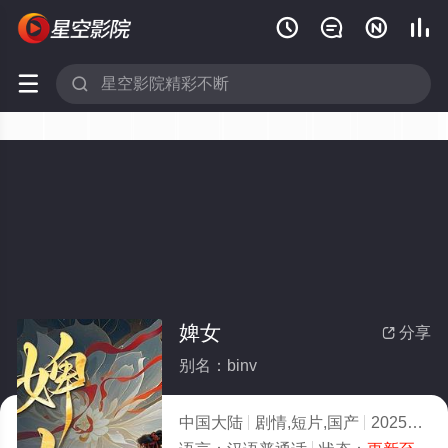






婢女
分享

别名：binv
中国大陆
剧情,短片,国产
2025
2.0