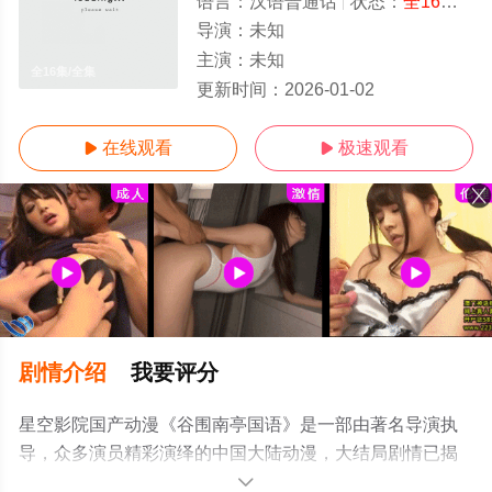
语言：
汉语普通话
状态：
全16集
- 
导演：
未知
主演：
未知
全16集/全集
更新时间：
2026-01-02
在线观看
极速观看


剧情介绍
我要评分
星空影院国产动漫《谷围南亭国语》是一部由著名导演执
导，众多演员精彩演绎的中国大陆动漫，大结局剧情已揭
晓（全16集），手机免费在线观看高清无删减完整版动漫
