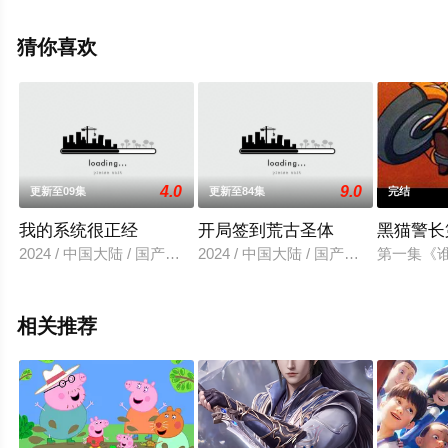
全集就上星空电影网，更多相关信息可移步至豆瓣动漫、
电视猫或剧情网等平台了解。
猜你喜欢
4.0
9.0
更新至09集
更新至84集
完结
我的系统很正经
开局签到荒古圣体
黑猫警长
2024 / 中国大陆 / 国产动漫
2024 / 中国大陆 / 国产动漫
第一集《
相关推荐