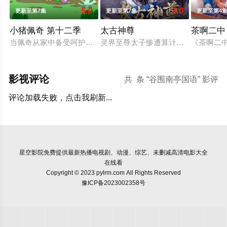
5.0
2.0
更新至第7集
更新至第7集
更新至第4
小猪佩奇 第十二季
太古神尊
茶啊二中
当佩奇从家中备受呵护的'小妹妹'一跃成为肩负责任的'大姐姐'，
灵界至尊太子惨遭算计身死，重生跌
《茶啊二
影视评论
共
条 “谷围南亭国语” 影评
评论加载失败，点击我刷新...
星空影院
免费提供最新热播电视剧、动漫、综艺、未删减高清电影大全
在线看
Copyright © 2023 pylrm.com All Rights Reserved
豫ICP备2023002358号