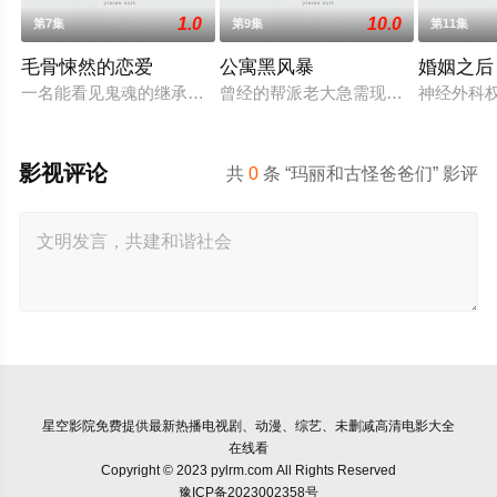
1.0
10.0
第7集
第9集
第11集
毛骨悚然的恋爱
公寓黑风暴
婚姻之后
一名能看见鬼魂的继承人与一名王牌检察官发现只要轻轻一碰，
曾经的帮派老大急需现金，于是和有
神经外科
影视评论
共
0
条 “玛丽和古怪爸爸们” 影评
星空影院
免费提供最新热播电视剧、动漫、综艺、未删减高清电影大全
在线看
Copyright © 2023 pylrm.com All Rights Reserved
豫ICP备2023002358号