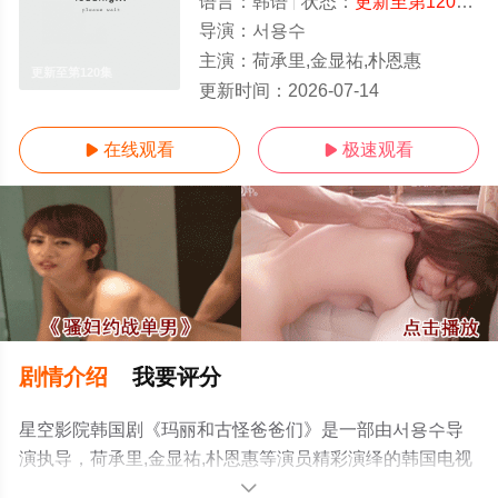
语言：
韩语
状态：
更新至第120集
-
导演：
서용수
主演：
荷承里,金显祐,朴恩惠
更新至第120集
更新时间：
2026-07-14
在线观看
极速观看


剧情介绍
我要评分
星空影院韩国剧《玛丽和古怪爸爸们》是一部由서용수导
演执导，荷承里,金显祐,朴恩惠等演员精彩演绎的韩国电视
剧，手机免费在线观看高清无删减完整版电视剧全集就上
