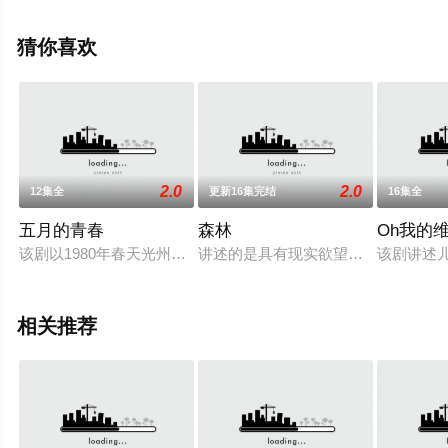
星空电影网，更多相关信息可移步至豆瓣电视剧、电视猫
或剧情网等平台了解。
猜你喜欢
2.0
2.0
12集全
更新16集完结
16集全
五月的青春
森林
Oh我的
该剧以1980年春天光州民主化运动的时代为背景展开，在历史
讲述的是具有现实欲望的人们各自因过
该剧讲述
相关推荐