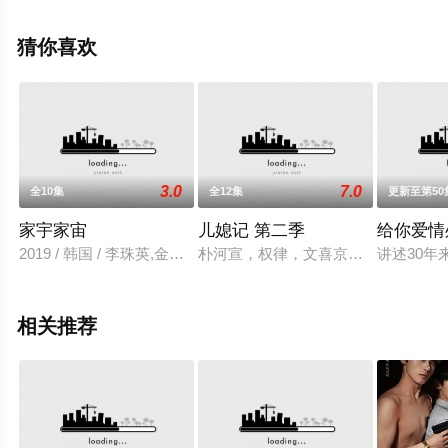
免费在线观看高清无删减完整版电视剧全集就上星空电影
网，更多相关信息可移步至豆瓣电视剧、电视猫或剧情网
猜你喜欢
等平台了解。
3.0
7.0
全10集
全12集
更新至第50
家宇家宙
儿媳记 第二季
给你爱情
2019 / 韩国 / 李珠英,金振烨
朴河宣，权律，文喜京主演Kakao
讲述30
相关推荐