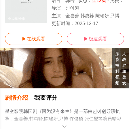
语言：
韩语
状态：
全12集
- 免费在线观看
导演：
신이원
主演：
金喜善,韩惠轸,陈瑞妍,尹博,许俊硕,张仁燮
全12集/全集
更新时间：
2025-12-17
在线观看
极速观看


剧情介绍
我要评分
星空影院韩国剧《因为没有来生》是一部由신이원导演执
导，金喜善,韩惠轸,陈瑞妍,尹博,许俊硕,张仁燮等演员精彩
演绎的韩国电视剧，大结局剧情已揭晓（全12集），手机
