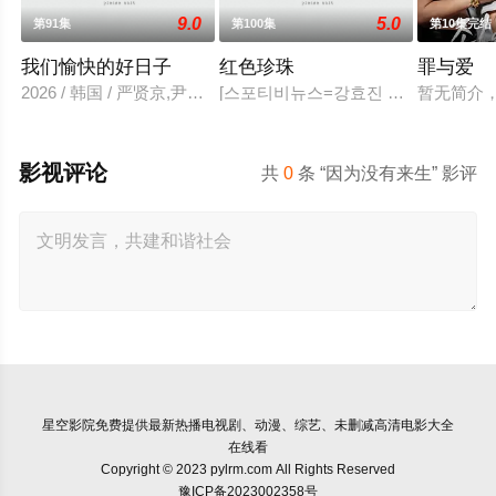
9.0
5.0
第91集
第100集
第10集完结
我们愉快的好日子
红色珍珠
罪与爱
2026 / 韩国 / 严贤京,尹仲勋,申正允,尹多英,金惠玉,鲜于在德,
[스포티비뉴스=강효진 기자] 배우 박
暂无简介
影视评论
共
0
条 “因为没有来生” 影评
星空影院
免费提供最新热播电视剧、动漫、综艺、未删减高清电影大全
在线看
Copyright © 2023 pylrm.com All Rights Reserved
豫ICP备2023002358号