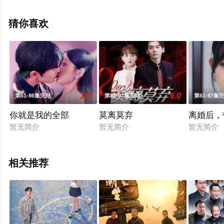
剧情已揭晓（1-30全集），手机免费在线观看高清无删减
完整版电视剧全集就上星空电影网，更多相关信息可移步
猜你喜欢
至豆瓣电视剧、电视猫或剧情网等平台了解。
1.0
6.0
第61-86集完结
第81-97集完结
第61-87集
你就是我的全部
莫离莫弃
离婚后，
暂无简介
暂无简介
暂无简介
相关推荐