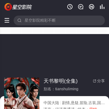






天书黎明(全集)
分享

别名：tianshuliming
中国大陆
剧情,悬疑,冒险,古装,国产