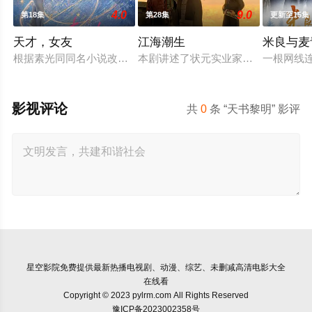
4.0
9.0
第18集
第28集
更新至15集
天才，女友
江海潮生
米良与麦
根据素光同同名小说改编。江逾白长大以后，林知夏忽然对他说：
本剧讲述了状元实业家张謇创办大生
一根网线
影视评论
共
0
条 “天书黎明” 影评
星空影院
免费提供最新热播电视剧、动漫、综艺、未删减高清电影大全
在线看
Copyright © 2023 pylrm.com All Rights Reserved
豫ICP备2023002358号