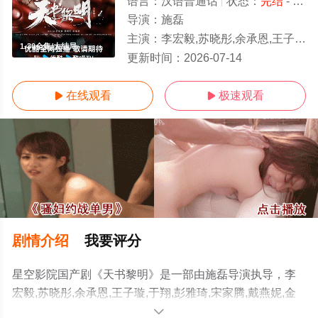
语言：
汉语普通话
状态：
完结
- 免费在线观看
导演：
施磊
主演：
李宏毅,苏晓彤,余承恩,王子璇,于翔,彭雅琦,宋家腾,戴燕妮,金珈,钱波,高冬平
1-30全集/大结局
更新时间：
2026-07-14
在线观看
极速观看


剧情介绍
我要评分
星空影院国产剧《天书黎明》是一部由施磊导演执导，李
宏毅,苏晓彤,余承恩,王子璇,于翔,彭雅琦,宋家腾,戴燕妮,金
珈,钱波,高冬平等演员精彩演绎的中国大陆电视剧，大结局
