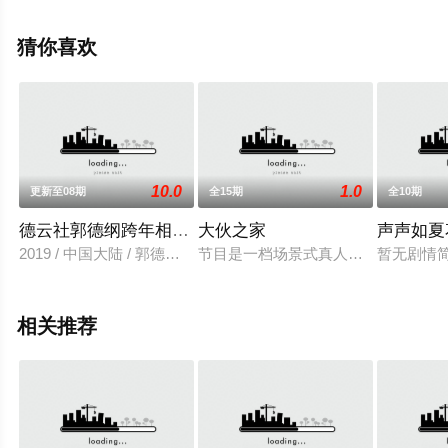
艺节目就上星空电影网，更多相关信息可移步至豆瓣综
艺、电视猫或剧情网等平台了解。
猜你喜欢
10.0
1.0
更新至08期
全15期
全10期
德云社郭德纲跨年相声专场北展站2019
大伙之家
声声如夏
2019 / 中国大陆 / 郭德纲,于谦
节目是一档场景式真人情景年番综艺
暂无剧情
相关推荐