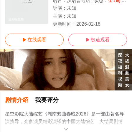
语言：
汉语普通话
状态：
全1期
- 免费在线观看
导演：
未知
主演：
未知
全1期/全集
更新时间：
2026-02-18
在线观看
极速观看


剧情介绍
我要评分
星空影院大陆综艺《湖南戏曲春晚2026》是一部由著名导
演执导，众多演员精彩演绎的中国大陆综艺，大结局剧情
已揭晓（全1期），手机免费在线观看高清无删减完整版综
