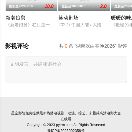
10.0
2.0
更新至20260810
更新至20260810
更新至20260
新老娘舅
笑动剧场
暖暖的味
《新老娘舅》栏目是一档全国首创的调解类谈话节目，由新娱乐
2022 / 中国大陆 / 大陆综艺
《暖暖的
影视评论
共
0
条 “湖南戏曲春晚2026” 影评
星空影院
免费提供最新热播电视剧、动漫、综艺、未删减高清电影大全
在线看
Copyright © 2023 pylrm.com All Rights Reserved
豫ICP备2023002358号