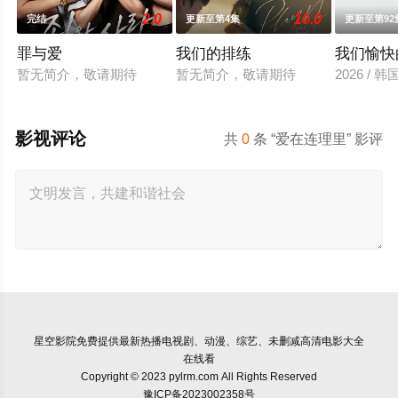
2.0
10.0
完结
更新至第4集
更新至第92
罪与爱
我们的排练
我们愉快
暂无简介，敬请期待
暂无简介，敬请期待
2026 /
影视评论
共
0
条 “爱在连理里” 影评
星空影院
免费提供最新热播电视剧、动漫、综艺、未删减高清电影大全
在线看
Copyright © 2023 pylrm.com All Rights Reserved
豫ICP备2023002358号