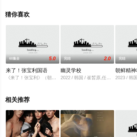
清无删减完整版电视剧全集就上星空电影网，更多相关信
息可移步至豆瓣电视剧、电视猫或剧情网等平台了解。
猜你喜欢
5.0
2.0
60集全
完结
完结
来了！张宝利国语
幽灵学校
朝鲜精神
《来了！张宝利》（朝鲜语：??! ???）为韩国MBC自2014年
2022 / 韩国 / 崔晳原,任昭垠,林尚均,
2023 / 
相关推荐