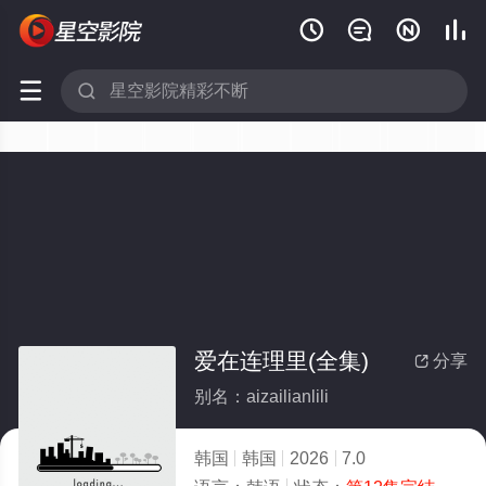






爱在连理里(全集)
分享

别名：aizailianlili
韩国
韩国
2026
7.0