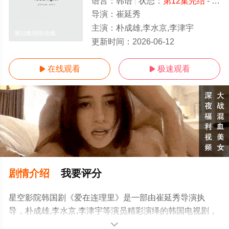
语言：
韩语
状态：
第12集完结
- 免费在线观看
导演：
崔延秀
主演：
朴成雄,李水京,李津宇
第12集完结/全集
更新时间：
2026-06-12
在线观看
极速观看


剧情介绍
我要评分
星空影院韩国剧《爱在连理里》是一部由崔延秀导演执
导，朴成雄,李水京,李津宇等演员精彩演绎的韩国电视剧，
大结局剧情已揭晓（第12集完结），手机免费在线观看高
