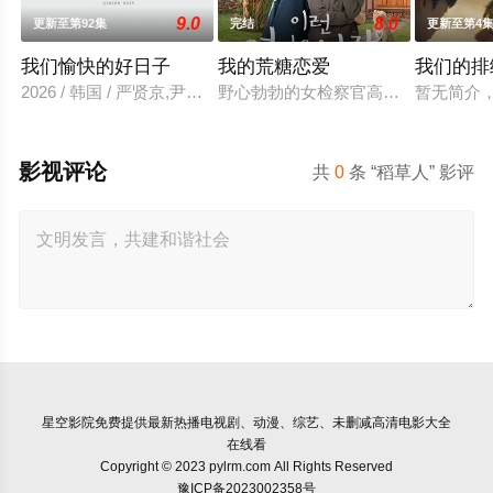
9.0
8.0
更新至第92集
完结
更新至第4
我们愉快的好日子
我的荒糖恋爱
我们的排
2026 / 韩国 / 严贤京,尹仲勋,申正允,尹多英,金惠玉,鲜于在德,
野心勃勃的女检察官高恩世（贺营 饰
暂无简介
影视评论
共
0
条 “稻草人” 影评
星空影院
免费提供最新热播电视剧、动漫、综艺、未删减高清电影大全
在线看
Copyright © 2023 pylrm.com All Rights Reserved
豫ICP备2023002358号