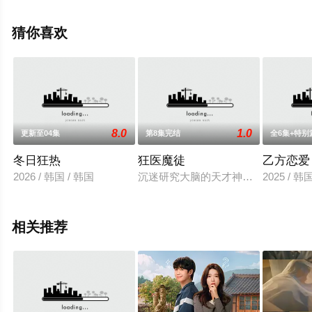
减完整版电视剧全集就上星空电影网，更多相关信息可移
步至豆瓣电视剧、电视猫或剧情网等平台了解。
猜你喜欢
8.0
1.0
更新至04集
第8集完结
全6集+特别
冬日狂热
狂医魔徒
乙方恋爱
2026 / 韩国 / 韩国
沉迷研究大脑的天才神经外科医生郑
2025 / 韩
相关推荐