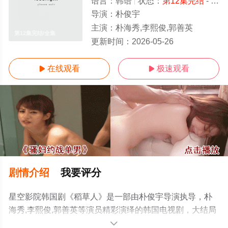
语言：
韩语
状态：
第12集完结
- 免费在线观看
导演：
朴俊宇
主演：
朴海秀,李熙俊,郭善英
第12集完结/全集
更新时间：
2026-05-26
在线观看
极速观看


剧情介绍
我要评分
星空影院韩国剧《稻草人》是一部由朴俊宇导演执导，朴
海秀,李熙俊,郭善英等演员精彩演绎的韩国电视剧，大结局
剧情已揭晓（第12集完结），手机免费在线观看高清无删
