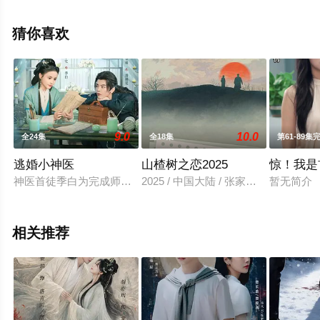
集），手机免费在线观看高清无删减完整版电视剧全集就
上星空电影网，更多相关信息可移步至豆瓣电视剧、电视
猜你喜欢
猫或剧情网等平台了解。
9.0
10.0
全24集
全18集
第61-89集
逃婚小神医
山楂树之恋2025
惊！我是
神医首徒季白为完成师命下山，却遭父亲强嫁镇北王世子。秉持
2025 / 中国大陆 / 张家硕,徐小舒,高
暂无简介
相关推荐