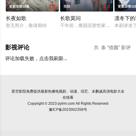
1.0
1.0
更新至第18集
完结
更新至第16
长夜如歌
长歌莫问
凛冬下的
暂无简介，敬请期待
千年前，雍国泥塑世家楚门因进贡的“
本剧讲述
影视评论
共
条 “借颜” 影评
评论加载失败，点击我刷新...
星空影院
免费提供最新热播电视剧、动漫、综艺、未删减高清电影大全
在线看
Copyright © 2023 pylrm.com All Rights Reserved
豫ICP备2023002358号