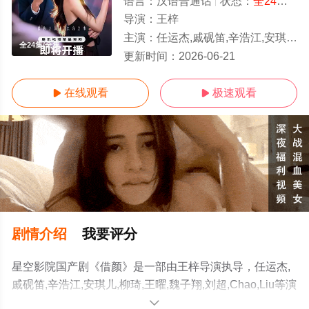
语言：
汉语普通话
状态：
全24集
- 
导演：
王梓
主演：
任运杰,戚砚笛,辛浩江,安琪儿,柳琦,王曜,魏子翔,刘超,Chao,Liu
全24集/全集
更新时间：
2026-06-21
在线观看
极速观看


剧情介绍
我要评分
星空影院国产剧《借颜》是一部由王梓导演执导，任运杰,
戚砚笛,辛浩江,安琪儿,柳琦,王曜,魏子翔,刘超,Chao,Liu等演
员精彩演绎的中国大陆电视剧，大结局剧情已揭晓（全24
