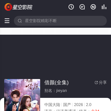






借颜(全集)
分享

别名：jieyan
中国大陆
国产
2026
2.0